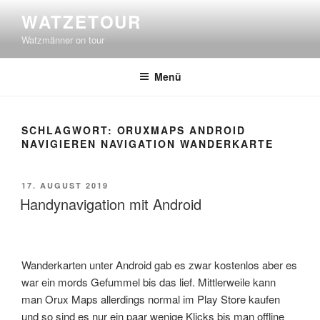
Zum
WATZETOUR
Inhalt
Watzmänner on tour
springen
Menü
SCHLAGWORT:
ORUXMAPS ANDROID
NAVIGIEREN NAVIGATION WANDERKARTE
VERÖFFENTLICHT
17. AUGUST 2019
AM
Handynavigation mit Android
Wanderkarten unter Android gab es zwar kostenlos aber es
war ein mords Gefummel bis das lief. Mittlerweile kann
man Orux Maps allerdings normal im Play Store kaufen
und so sind es nur ein paar wenige Klicks bis man offline